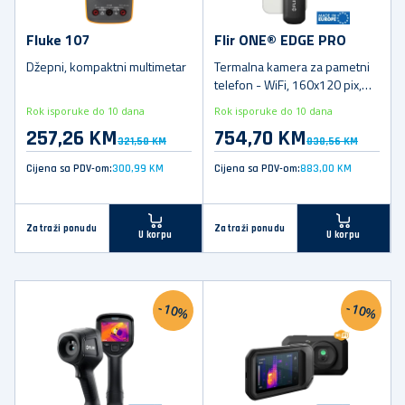
Fluke 107
Flir ONE® EDGE PRO
Džepni, kompaktni multimetar
Termalna kamera za pametni
telefon - WiFi, 160x120 pix,
<0,07°C, -20°C do +400°C
Rok isporuke do 10 dana
Rok isporuke do 10 dana
257,26 KM
754,70 KM
321,58 KM
838,56 KM
Cijena sa PDV-om:
300,99 KM
Cijena sa PDV-om:
883,00 KM
Zatraži ponudu
Zatraži ponudu
U korpu
U korpu
-10%
-10%