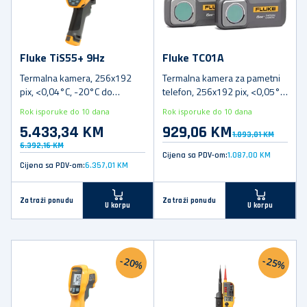
Fluke TiS55+ 9Hz
Fluke TC01A
Termalna kamera, 256x192
Termalna kamera za pametni
pix, <0,04°C, -20°C do
telefon, 256x192 pix, <0,05°C,
+550°C
-10°C do +550°C
Rok isporuke do 10 dana
Rok isporuke do 10 dana
5.433,34 KM
929,06 KM
1.093,01 KM
6.392,16 KM
Cijena sa PDV-om:
1.087,00 KM
Cijena sa PDV-om:
6.357,01 KM
Zatraži ponudu
Zatraži ponudu
U korpu
U korpu
-20%
-25%