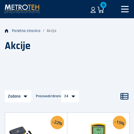
0
Početna stranica
Akcije
Akcije
Zadano
Proizvodi/stranica
24
-22%
-15%