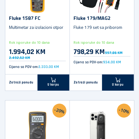
Fluke 1587 FC
Fluke 179/MAG2
Multimetar za izolacioni otpor
Fluke 179 set sa priborom
Rok isporuke do 10 dana
Rok isporuke do 10 dana
1.994,02 KM
798,29 KM
997,86 KM
2.492,52 KM
Cijena sa PDV-om:
934,00 KM
Cijena sa PDV-om:
2.333,00 KM
Zatraži ponudu
Zatraži ponudu
U korpu
U korpu
-20%
-10%