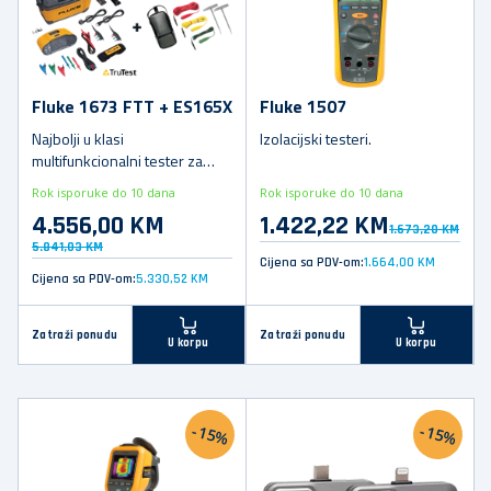
Fluke 1673 FTT + ES165X
Fluke 1507
Najbolji u klasi
Izolacijski testeri.
multifunkcionalni tester za
instalacije.
Rok isporuke do 10 dana
Rok isporuke do 10 dana
4.556,00 KM
1.422,22 KM
1.673,20 KM
5.841,03 KM
Cijena sa PDV-om:
1.664,00 KM
Cijena sa PDV-om:
5.330,52 KM
Zatraži ponudu
Zatraži ponudu
U korpu
U korpu
-15%
-15%