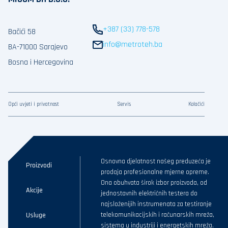
+387 (33) 778-578
Bačići 58
info@metroteh.ba
BA-71000 Sarajevo
Bosna i Hercegovina
Opći uvjeti i privatnost
Servis
Kolačići
Osnovna djelatnost našeg preduzeća je
Proizvodi
prodaja profesionalne mjerne opreme.
Ona obuhvata širok izbor proizvoda, od
Akcije
jednostavnih električnih testera do
najsloženijih instrumenata za testiranje
Usluge
telekomunikacijskih i računarskih mreža,
sistema u industriji i energetskih mreža.