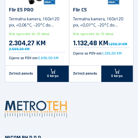
Flir E5 PRO
Flir C5
Termalna kamera, 160x120
Termalna kamera, 160x120
pix, <0,06°C, -20°C do
pix, <0,07°C, -20°C do
+400°C
+400°C
Rok isporuke do 10 dana
Rok isporuke do 10 dana
2.304,27 KM
1.132,48 KM
1.258,31 KM
2.560,30 KM
Cijena sa PDV-om:
1.325,00 KM
Cijena sa PDV-om:
2.696,00 KM
Zatraži ponudu
Zatraži ponudu
U korpu
U korpu
MICOM BH D.O.O.