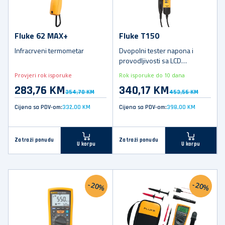
Fluke 62 MAX+
Fluke T150
Infracrveni termometar
Dvopolni tester napona i
provodljivosti sa LCD
ekranom.
Provjeri rok isporuke
Rok isporuke do 10 dana
283,76 KM
340,17 KM
354,70 KM
453,56 KM
Cijena sa PDV-om:
332,00 KM
Cijena sa PDV-om:
398,00 KM
Zatraži ponudu
Zatraži ponudu
U korpu
U korpu
-20%
-20%