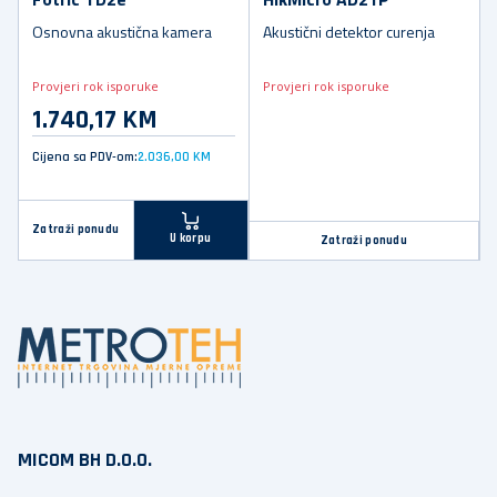
Osnovna akustična kamera
Akustični detektor curenja
Provjeri rok isporuke
Provjeri rok isporuke
1.740,17 KM
Cijena sa PDV-om:
2.036,00 KM
Zatraži ponudu
U korpu
Zatraži ponudu
MICOM BH D.O.O.