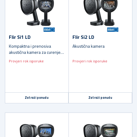
Flir Si1 LD
Flir Si2 LD
Kompaktna i prenosiva
Akustična kamera
akustična kamera za curenje
komprimiranog zraka i vakuma
Provjeri rok isporuke
Provjeri rok isporuke
Zatraži ponudu
Zatraži ponudu