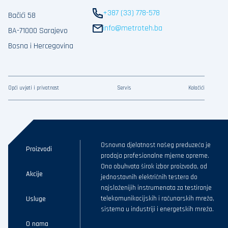
+387 (33) 778-578
Bačići 58
info@metroteh.ba
BA-71000 Sarajevo
Bosna i Hercegovina
Opći uvjeti i privatnost
Servis
Kolačići
Osnovna djelatnost našeg preduzeća je
Proizvodi
prodaja profesionalne mjerne opreme.
Ona obuhvata širok izbor proizvoda, od
Akcije
jednostavnih električnih testera do
najsloženijih instrumenata za testiranje
Usluge
telekomunikacijskih i računarskih mreža,
sistema u industriji i energetskih mreža.
O nama