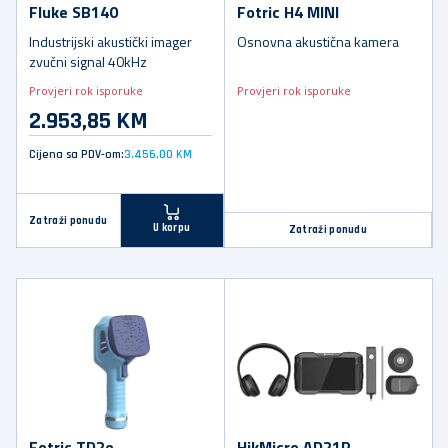
Fluke SB140
Fotric H4 MINI
Industrijski akustički imager
Osnovna akustična kamera
zvučni signal 40kHz
Provjeri rok isporuke
Provjeri rok isporuke
2.953,85 KM
Cijena sa PDV-om:
3.456,00 KM
Zatraži ponudu
U korpu
Zatraži ponudu
Fotric TD2e
HikMicro AD21P