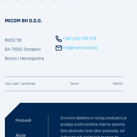
MICOM BH D.O.O.
+387 (33) 778-578
Bačići 58
info@metroteh.ba
BA-71000 Sarajevo
Bosna i Hercegovina
Opći uvjeti i privatnost
Servis
Kolačići
Osnovna djelatnost našeg preduzeća je
Proizvodi
prodaja profesionalne mjerne opreme.
Ona obuhvata širok izbor proizvoda, od
Akcije