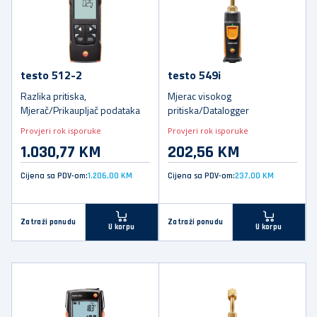
testo 512-2
testo 549i
Razlika pritiska,
Mjerac visokog
Mjerač/Prikaupljač podataka
pritiska/Datalogger
Provjeri rok isporuke
Provjeri rok isporuke
1.030,77 KM
202,56 KM
Cijena sa PDV-om:
1.206,00 KM
Cijena sa PDV-om:
237,00 KM
Zatraži ponudu
Zatraži ponudu
U korpu
U korpu