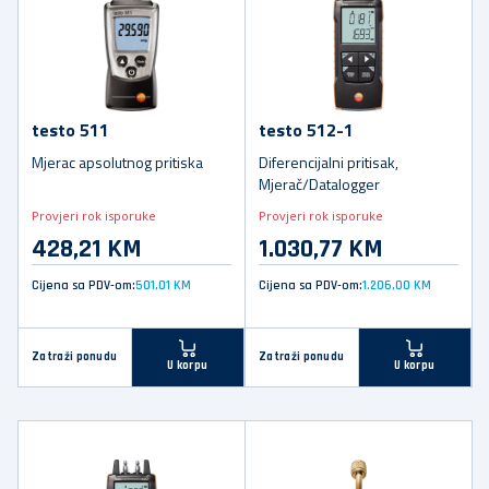
testo 511
testo 512-1
Mjerac apsolutnog pritiska
Diferencijalni pritisak,
Mjerač/Datalogger
Provjeri rok isporuke
Provjeri rok isporuke
428,21 KM
1.030,77 KM
Cijena sa PDV-om:
501,01 KM
Cijena sa PDV-om:
1.206,00 KM
Zatraži ponudu
Zatraži ponudu
U korpu
U korpu