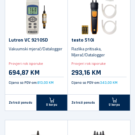
Lutron VC 9210SD
testo 510i
Vakuumski mjerač/Datalogger
Razlika pritisaka,
Mjerač/Datalogger
Provjeri rok isporuke
Provjeri rok isporuke
694,87 KM
293,16 KM
Cijena sa PDV-om:
813,00 KM
Cijena sa PDV-om:
343,00 KM
Zatraži ponudu
Zatraži ponudu
U korpu
U korpu