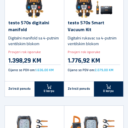
testo 570s digitalni
testo 570s Smart
manifold
Vacuum Kit
Digitalni manifold sa 4-putnim
Digitalni rukavac sa 4-putnim
ventilskim blokom
ventilskim blokom
Provjeri rok isporuke
Provjeri rok isporuke
1.398,29 KM
1.776,92 KM
Cijena sa PDV-om:
1.636,00 KM
Cijena sa PDV-om:
2.079,00 KM
Zatraži ponudu
Zatraži ponudu
U korpu
U korpu