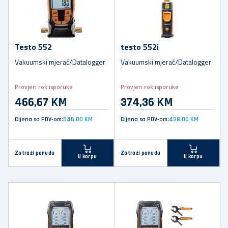
Testo 552
testo 552i
Vakuumski mjerač/Datalogger
Vakuumski mjerač/Datalogger
Provjeri rok isporuke
Provjeri rok isporuke
466,67 KM
374,36 KM
Cijena sa PDV-om:
546,00 KM
Cijena sa PDV-om:
438,00 KM
Zatraži ponudu
Zatraži ponudu
U korpu
U korpu