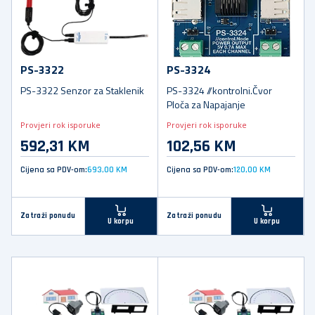
PS-3322
PS-3324
PS-3322 Senzor za Staklenik
PS-3324 //kontrolni.Čvor
Ploča za Napajanje
Provjeri rok isporuke
Provjeri rok isporuke
592,31 KM
102,56 KM
Cijena sa PDV-om:
693,00 KM
Cijena sa PDV-om:
120,00 KM
Zatraži ponudu
Zatraži ponudu
U korpu
U korpu