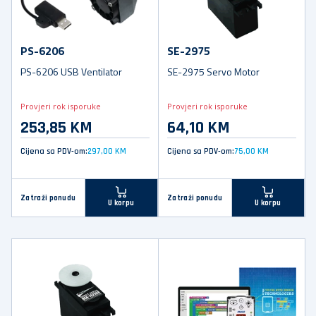
PS-6206
SE-2975
PS-6206 USB Ventilator
SE-2975 Servo Motor
Provjeri rok isporuke
Provjeri rok isporuke
253,85 KM
64,10 KM
Cijena sa PDV-om:
297,00 KM
Cijena sa PDV-om:
75,00 KM
Zatraži ponudu
Zatraži ponudu
U korpu
U korpu