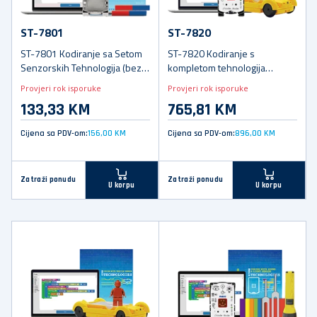
ST-7801
ST-7820
ST-7801 Kodiranje sa Setom
ST-7820 Kodiranje s
Senzorskih Tehnologija (bez
kompletom tehnologija
//code.Node)
senzora za vozila
Provjeri rok isporuke
Provjeri rok isporuke
133,33 KM
765,81 KM
Cijena sa PDV-om:
156,00 KM
Cijena sa PDV-om:
896,00 KM
Zatraži ponudu
Zatraži ponudu
U korpu
U korpu