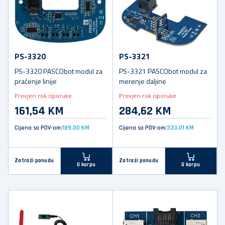
PS-3320
PS-3321
PS-3320 PASCObot modul za
PS-3321 PASCObot modul za
praćenje linije
merenje daljine
Provjeri rok isporuke
Provjeri rok isporuke
161,54 KM
284,62 KM
Cijena sa PDV-om:
189,00 KM
Cijena sa PDV-om:
333,01 KM
Zatraži ponudu
Zatraži ponudu
U korpu
U korpu