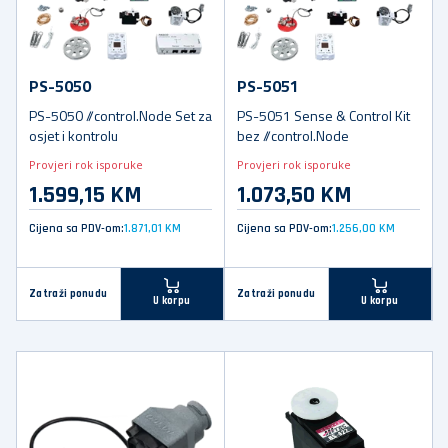
PS-5050
PS-5051
PS-5050 //control.Node Set za
PS-5051 Sense & Control Kit
osjet i kontrolu
bez //control.Node
Provjeri rok isporuke
Provjeri rok isporuke
1.599,15 KM
1.073,50 KM
Cijena sa PDV-om:
1.871,01 KM
Cijena sa PDV-om:
1.256,00 KM
Zatraži ponudu
Zatraži ponudu
U korpu
U korpu