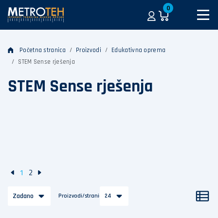
0
Početna stranica
Proizvodi
Edukativna oprema
STEM Sense rješenja
STEM Sense rješenja
1
2
Zadano
Proizvodi/stranica
24