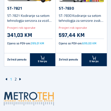
ST-7821
ST-7830
ST-7821 Kodiranje sa setom
ST-7830 Kodiranje sa setom
tehnologija senzora za vozila
tehnologija za senzore zvuka i
(bez //code.Node)
svjetla
Provjeri rok isporuke
Provjeri rok isporuke
341,03 KM
597,44 KM
Cijena sa PDV-om:
399,01 KM
Cijena sa PDV-om:
699,00 KM
Zatraži ponudu
Zatraži ponudu
U korpu
U korpu
1
2