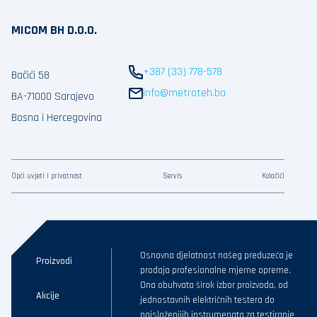
MICOM BH D.O.O.
+387 (33) 778-578
Bačići 58
info@metroteh.ba
BA-71000 Sarajevo
Bosna i Hercegovina
Opći uvjeti i privatnost
Servis
Kolačići
Osnovna djelatnost našeg preduzeća je
Proizvodi
prodaja profesionalne mjerne opreme.
Ona obuhvata širok izbor proizvoda, od
Akcije
jednostavnih električnih testera do
najsloženijih instrumenata za testiranje