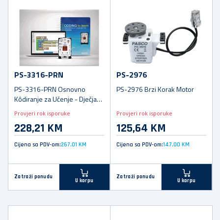
PS-3316-PRN
PS-2976
PS-3316-PRN Osnovno
PS-2976 Brzi Korak Motor
Kôdiranje za Učenje - Dječja
Knjiga
Provjeri rok isporuke
Provjeri rok isporuke
228,21 KM
125,64 KM
Cijena sa PDV-om:
267,01 KM
Cijena sa PDV-om:
147,00 KM
Zatraži ponudu
Zatraži ponudu
U korpu
U korpu