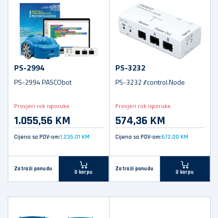
PS-2994
PS-3232
PS-2994 PASCObot
PS-3232 //control.Node
Provjeri rok isporuke
Provjeri rok isporuke
1.055,56 KM
574,36 KM
Cijena sa PDV-om:
1.235,01 KM
Cijena sa PDV-om:
672,00 KM
Zatraži ponudu
Zatraži ponudu
U korpu
U korpu