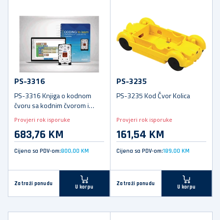
PS-3316
PS-3235
PS-3316 Knjiga o kodnom
PS-3235 Kod Čvor Kolica
čvoru sa kodnim čvorom i
držačem
Provjeri rok isporuke
Provjeri rok isporuke
683,76 KM
161,54 KM
Cijena sa PDV-om:
800,00 KM
Cijena sa PDV-om:
189,00 KM
Zatraži ponudu
Zatraži ponudu
U korpu
U korpu