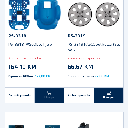
PS-3318
PS-3319
PS-3318 PASCObot Tijelo
PS-3319 PASCObot kotači (Set
od 2)
Provjeri rok isporuke
Provjeri rok isporuke
164,10 KM
66,67 KM
Cijena sa PDV-om:
192,00 KM
Cijena sa PDV-om:
78,00 KM
Zatraži ponudu
Zatraži ponudu
U korpu
U korpu