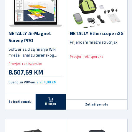
NETALLY AirMagnet
NETALLY Etherscope nXG
Survey PRO
Prijenosni mrežni stručnjak
Softver za dizajniranje WiFi
mreže i analizu terenskog
Provjeri rok isporuke
istraživanja
Provjeri rok isporuke
8.507,69 KM
Cijena sa PDV-om:
9.954,00 KM
Zatraži ponudu
U korpu
Zatraži ponudu