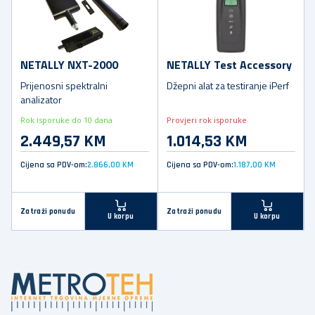
NETALLY NXT-2000
NETALLY Test Accessory
Prijenosni spektralni
Džepni alat za testiranje iPerf
analizator
Rok isporuke do 10 dana
Provjeri rok isporuke
2.449,57 KM
1.014,53 KM
Cijena sa PDV-om:
2.866,00 KM
Cijena sa PDV-om:
1.187,00 KM
Zatraži ponudu
Zatraži ponudu
U korpu
U korpu