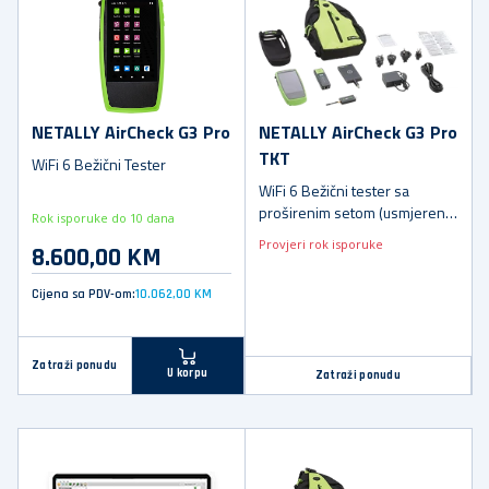
NETALLY AirCheck G3 Pro
NETALLY AirCheck G3 Pro
TKT
WiFi 6 Bežični Tester
WiFi 6 Bežični tester sa
proširenim setom (usmjerena
Rok isporuke do 10 dana
antena, futrolom, NXT-1000
Provjeri rok isporuke
8.600,00 KM
analizatorom spektra i test
dodatkom)
Cijena sa PDV-om:
10.062,00 KM
Zatraži ponudu
U korpu
Zatraži ponudu