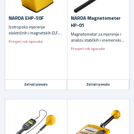
NARDA EHP-50F
NARDA Magnetometer
HP-01
Izotropsko mjerenje
električnih i magnetskih ELF
Magnetometar za mjerenje i
polja
analizu statičkih i vremenski
Provjeri rok isporuke
promjenjivih magnetskih polja
Provjeri rok isporuke
Zatraži ponudu
Zatraži ponudu