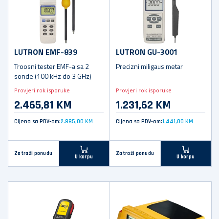
LUTRON EMF-839
LUTRON GU-3001
Troosni tester EMF-a sa 2
Precizni miligaus metar
sonde (100 kHz do 3 GHz)
Provjeri rok isporuke
Provjeri rok isporuke
2.465,81 KM
1.231,62 KM
Cijena sa PDV-om:
2.885,00 KM
Cijena sa PDV-om:
1.441,00 KM
Zatraži ponudu
Zatraži ponudu
U korpu
U korpu