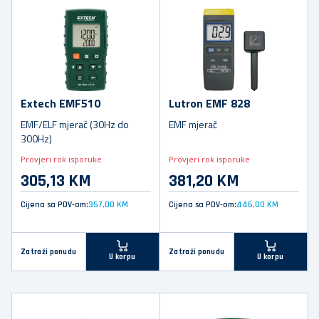
Extech EMF510
Lutron EMF 828
EMF/ELF mjerač (30Hz do
EMF mjerač
300Hz)
Provjeri rok isporuke
Provjeri rok isporuke
305,13 KM
381,20 KM
Cijena sa PDV-om:
357,00 KM
Cijena sa PDV-om:
446,00 KM
Zatraži ponudu
Zatraži ponudu
U korpu
U korpu