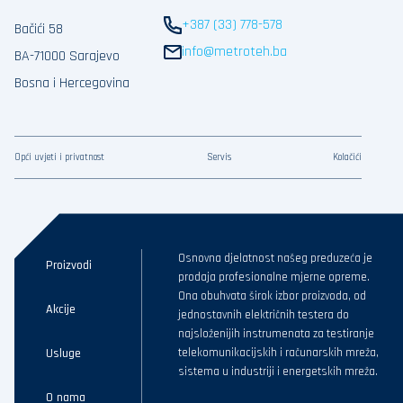
+387 (33) 778-578
Bačići 58
info@metroteh.ba
BA-71000 Sarajevo
Bosna i Hercegovina
Opći uvjeti i privatnost
Servis
Kolačići
Osnovna djelatnost našeg preduzeća je
Proizvodi
prodaja profesionalne mjerne opreme.
Ona obuhvata širok izbor proizvoda, od
Akcije
jednostavnih električnih testera do
najsloženijih instrumenata za testiranje
Usluge
telekomunikacijskih i računarskih mreža,
sistema u industriji i energetskih mreža.
O nama