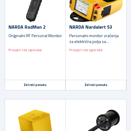
NARDA RadMan 2
NARDA Nardalert S3
Originalni RF Personal Monitor
Personalni monitor zračenja
za električna polja sa
zamjenjivim senzorskim
Provjeri rok isporuke
Provjeri rok isporuke
modulima na licu mjesta
Zatraži ponudu
Zatraži ponudu