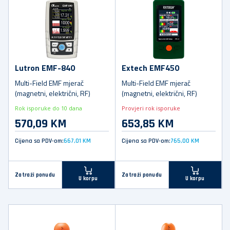
Lutron EMF-840
Extech EMF450
Multi-Field EMF mjerač
Multi-Field EMF mjerač
(magnetni, električni, RF)
(magnetni, električni, RF)
Rok isporuke do 10 dana
Provjeri rok isporuke
570,09 KM
653,85 KM
Cijena sa PDV-om:
667,01 KM
Cijena sa PDV-om:
765,00 KM
Zatraži ponudu
Zatraži ponudu
U korpu
U korpu