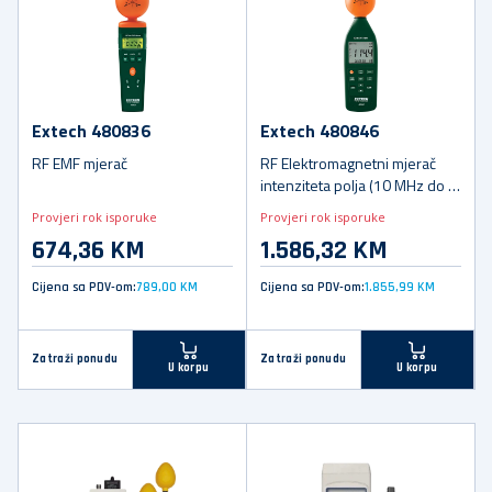
Extech 480836
Extech 480846
RF EMF mjerač
RF Elektromagnetni mjerač
intenziteta polja (10 MHz do 8
GHz)
Provjeri rok isporuke
Provjeri rok isporuke
674,36 KM
1.586,32 KM
Cijena sa PDV-om:
789,00 KM
Cijena sa PDV-om:
1.855,99 KM
Zatraži ponudu
Zatraži ponudu
U korpu
U korpu