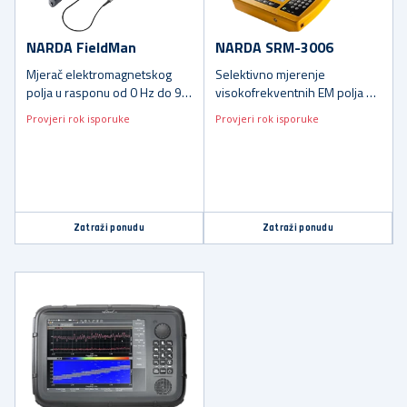
NARDA FieldMan
NARDA SRM-3006
Mjerač elektromagnetskog
Selektivno mjerenje
polja u rasponu od 0 Hz do 90
visokofrekventnih EM polja za
GHz
UMTS, LTE, 5G…
Provjeri rok isporuke
Provjeri rok isporuke
Zatraži ponudu
Zatraži ponudu