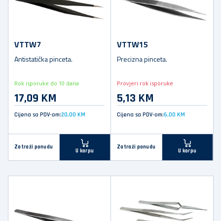
VTTW7
VTTW15
Antistatička pinceta.
Precizna pinceta.
Rok isporuke do 10 dana
Provjeri rok isporuke
17,09 KM
5,13 KM
Cijena sa PDV-om:
20,00 KM
Cijena sa PDV-om:
6,00 KM
Zatraži ponudu
Zatraži ponudu
U korpu
U korpu