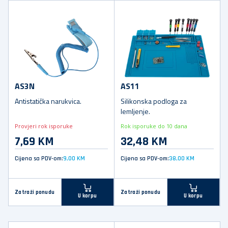
AS3N
AS11
Antistatička narukvica.
Silikonska podloga za
lemljenje.
Provjeri rok isporuke
Rok isporuke do 10 dana
7,69 KM
32,48 KM
Cijena sa PDV-om:
9,00 KM
Cijena sa PDV-om:
38,00 KM
Zatraži ponudu
Zatraži ponudu
U korpu
U korpu