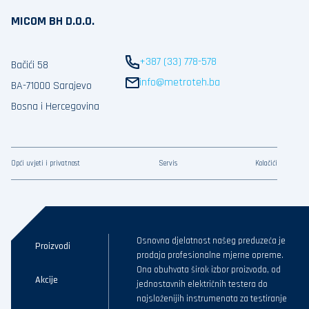
MICOM BH D.O.O.
+387 (33) 778-578
Bačići 58
info@metroteh.ba
BA-71000 Sarajevo
Bosna i Hercegovina
Opći uvjeti i privatnost
Servis
Kolačići
Osnovna djelatnost našeg preduzeća je
Proizvodi
prodaja profesionalne mjerne opreme.
Ona obuhvata širok izbor proizvoda, od
Akcije
jednostavnih električnih testera do
najsloženijih instrumenata za testiranje