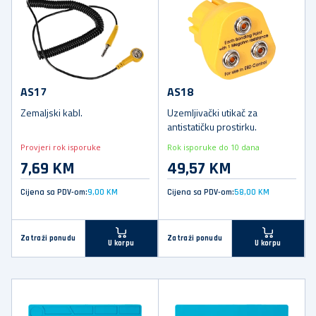
AS17
AS18
Zemaljski kabl.
Uzemljivački utikač za
antistatičku prostirku.
Provjeri rok isporuke
Rok isporuke do 10 dana
7,69 KM
49,57 KM
Cijena sa PDV-om:
9,00 KM
Cijena sa PDV-om:
58,00 KM
Zatraži ponudu
Zatraži ponudu
U korpu
U korpu