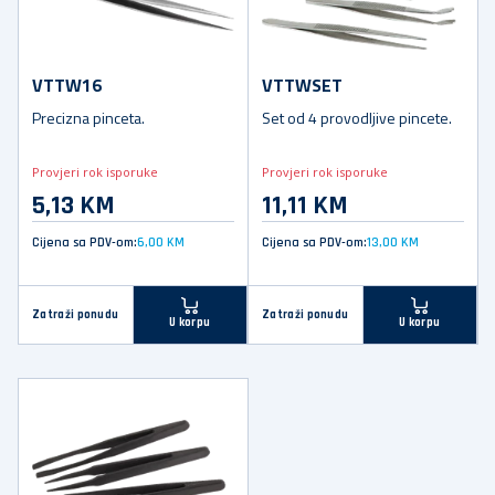
VTTW16
VTTWSET
Precizna pinceta.
Set od 4 provodljive pincete.
Provjeri rok isporuke
Provjeri rok isporuke
5,13 KM
11,11 KM
Cijena sa PDV-om:
6,00 KM
Cijena sa PDV-om:
13,00 KM
Zatraži ponudu
Zatraži ponudu
U korpu
U korpu