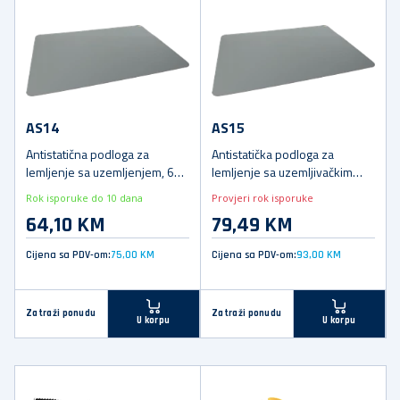
AS14
AS15
Antistatična podloga za
Antistatička podloga za
lemljenje sa uzemljenjem, 60 x
lemljenje sa uzemljivačkim
50 cm.
kablom, 100 x 70 cm.
Rok isporuke do 10 dana
Provjeri rok isporuke
64,10 KM
79,49 KM
Cijena sa PDV-om:
75,00 KM
Cijena sa PDV-om:
93,00 KM
Zatraži ponudu
Zatraži ponudu
U korpu
U korpu