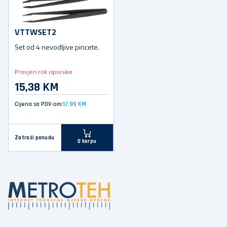
VTTWSET2
Set od 4 nevodljive pincete.
Provjeri rok isporuke
15,38 KM
Cijena sa PDV-om:
17,99 KM
Zatraži ponudu
U korpu