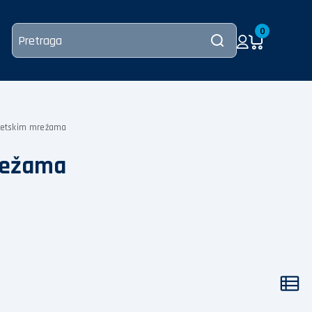
0
rgetskim mrežama
mrežama