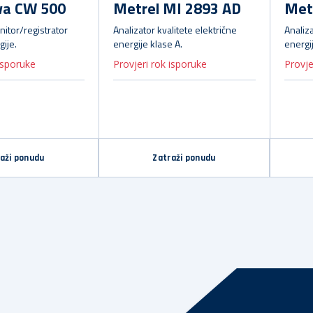
a CW 500
Metrel MI 2893 AD
Met
nitor/registrator
Analizator kvalitete električne
Analiza
gije.
energije klase A.
energi
isporuke
Provjeri rok isporuke
Provje
aži ponudu
Zatraži ponudu