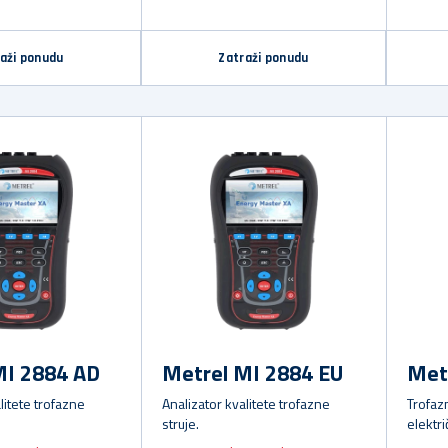
aži ponudu
Zatraži ponudu
MI 2884 AD
Metrel MI 2884 EU
Met
litete trofazne
Analizator kvalitete trofazne
Trofazn
struje.
elektri