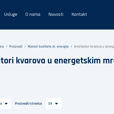
Usluge
O nama
Novosti
Kontakt
ica
Proizvodi
Mjerači kvalitete el. energije
Analizatori kvarova u ene
atori kvarova u energetskim 
no
Proizvodi/stranica
24