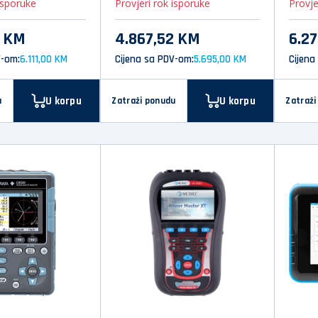
isporuke
Provjeri rok isporuke
Provje
8 KM
4.867,52 KM
6.2
V-om:
6.111,00 KM
Cijena sa PDV-om:
5.695,00 KM
Cijena
U korpu
U korpu
u
Zatraži ponudu
Zatraži