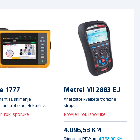
ke 1777
Metrel MI 2883 EU
ment za snimanje
Analizator kvalitete trofazne
tara trofazne električne
struje.
e i alat za otkrivanje
ri rok isporuke
Provjeri rok isporuke
a.
4.096,58 KM
Cijena sa PDV-om:
4.793,00 KM