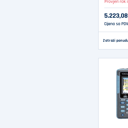
Provjeri rok 
5.223,0
Cijena sa PD
Zatraži ponud