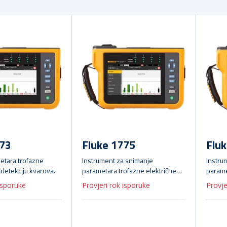
773
Fluke 1775
Flu
etara trofazne
Instrument za snimanje
Instru
a detekciju kvarova.
parametara trofazne električne
parame
energije i alat za otkrivanje
energij
isporuke
Provjeri rok isporuke
Provje
kvarova.
kvarov