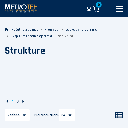
0
Početna stranica
Proizvodi
Edukativna oprema
Eksperimentalna oprema
Strukture
Strukture
1
2
Zadano
Proizvodi/stranica
24