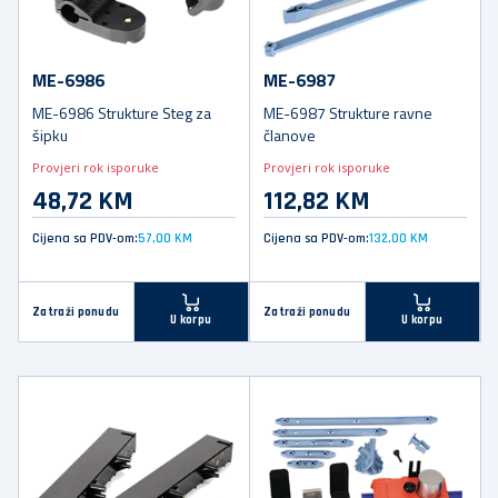
ME-6986
ME-6987
ME-6986 Strukture Steg za
ME-6987 Strukture ravne
šipku
članove
Provjeri rok isporuke
Provjeri rok isporuke
48,72 KM
112,82 KM
Cijena sa PDV-om:
57,00 KM
Cijena sa PDV-om:
132,00 KM
Zatraži ponudu
Zatraži ponudu
U korpu
U korpu