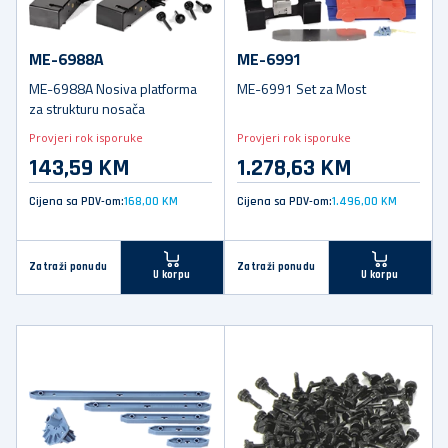
ME-6988A
ME-6991
ME-6988A Nosiva platforma
ME-6991 Set za Most
za strukturu nosača
Provjeri rok isporuke
Provjeri rok isporuke
143,59 KM
1.278,63 KM
Cijena sa PDV-om:
168,00 KM
Cijena sa PDV-om:
1.496,00 KM
Zatraži ponudu
Zatraži ponudu
U korpu
U korpu