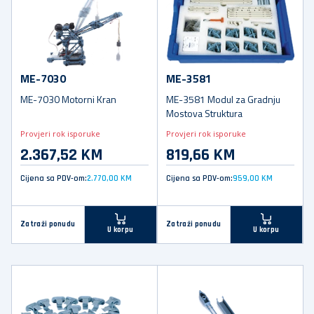
ME-7030
ME-3581
ME-7030 Motorni Kran
ME-3581 Modul za Gradnju
Mostova Struktura
Provjeri rok isporuke
Provjeri rok isporuke
2.367,52 KM
819,66 KM
Cijena sa PDV-om:
2.770,00 KM
Cijena sa PDV-om:
959,00 KM
Zatraži ponudu
Zatraži ponudu
U korpu
U korpu