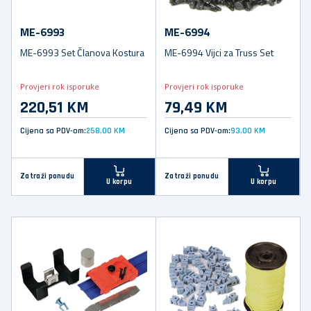
ME-6993
ME-6994
ME-6993 Set Članova Kostura
ME-6994 Vijci za Truss Set
Provjeri rok isporuke
Provjeri rok isporuke
220,51 KM
79,49 KM
Cijena sa PDV-om:
258,00 KM
Cijena sa PDV-om:
93,00 KM
Zatraži ponudu
Zatraži ponudu
U korpu
U korpu