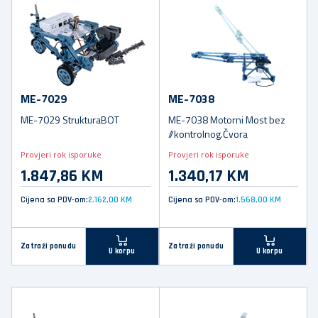
ME-7029
ME-7038
ME-7029 StrukturaBOT
ME-7038 Motorni Most bez
//kontrolnog.Čvora
Provjeri rok isporuke
Provjeri rok isporuke
1.847,86 KM
1.340,17 KM
Cijena sa PDV-om:
2.162,00 KM
Cijena sa PDV-om:
1.568,00 KM
Zatraži ponudu
Zatraži ponudu
U korpu
U korpu