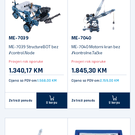
ME-7039
ME-7040
ME-7039 StructureBOT bez
ME-7040 Motorni kran bez
//control.Node
//kontrolne.Tačke
Provjeri rok isporuke
Provjeri rok isporuke
1.340,17 KM
1.845,30 KM
Cijena sa PDV-om:
1.568,00 KM
Cijena sa PDV-om:
2.159,00 KM
Zatraži ponudu
Zatraži ponudu
U korpu
U korpu