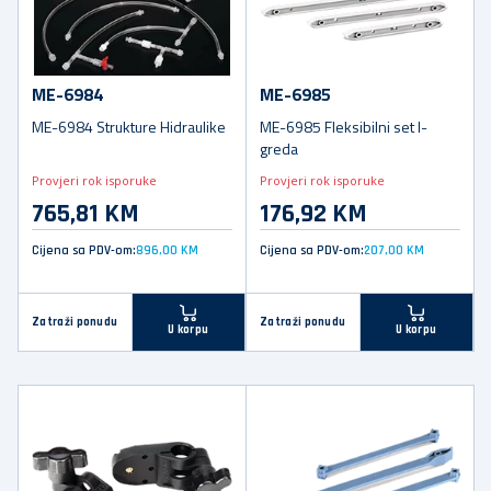
ME-6984
ME-6985
ME-6984 Strukture Hidraulike
ME-6985 Fleksibilni set I-
greda
Provjeri rok isporuke
Provjeri rok isporuke
765,81 KM
176,92 KM
Cijena sa PDV-om:
896,00 KM
Cijena sa PDV-om:
207,00 KM
Zatraži ponudu
Zatraži ponudu
U korpu
U korpu