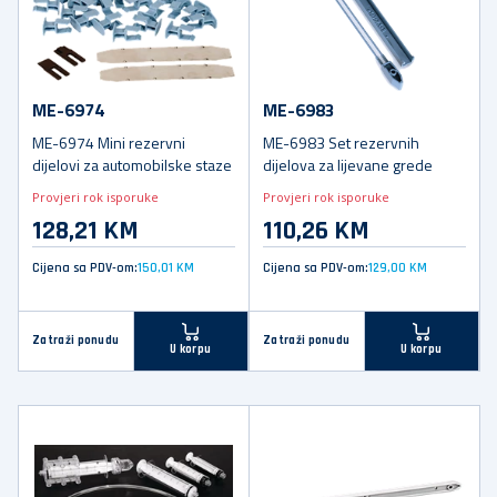
ME-6974
ME-6983
ME-6974 Mini rezervni
ME-6983 Set rezervnih
dijelovi za automobilske staze
dijelova za lijevane grede
Provjeri rok isporuke
Provjeri rok isporuke
128,21 KM
110,26 KM
Cijena sa PDV-om:
150,01 KM
Cijena sa PDV-om:
129,00 KM
Zatraži ponudu
Zatraži ponudu
U korpu
U korpu