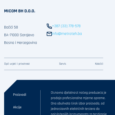
MICOM BH D.O.O.
+387 (33) 778-578
Bačići 58
info@metroteh.ba
BA-71000 Sarajevo
Bosna i Hercegovina
Opći uvjeti i privatnost
Servis
Kolačići
Osnovna djelatnost našeg preduzeća je
Proizvodi
prodaja profesionalne mjerne opreme.
Ona obuhvata širok izbor proizvoda, od
Akcije
jednostavnih električnih testera do
najsloženijih instrumenata za testiranje