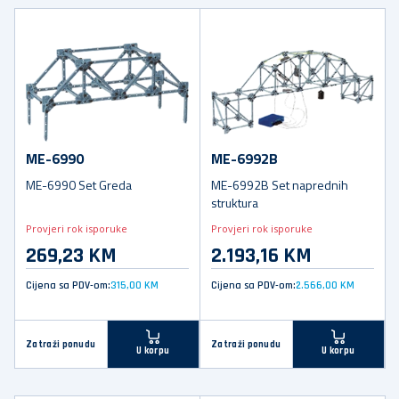
ME-6990
ME-6992B
ME-6990 Set Greda
ME-6992B Set naprednih
struktura
Provjeri rok isporuke
Provjeri rok isporuke
269,23 KM
2.193,16 KM
Cijena sa PDV-om:
315,00 KM
Cijena sa PDV-om:
2.566,00 KM
Zatraži ponudu
Zatraži ponudu
U korpu
U korpu