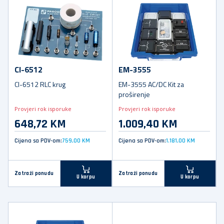
CI-6512
EM-3555
CI-6512 RLC krug
EM-3555 AC/DC Kit za
proširenje
Provjeri rok isporuke
Provjeri rok isporuke
648,72 KM
1.009,40 KM
Cijena sa PDV-om:
759,00 KM
Cijena sa PDV-om:
1.181,00 KM
Zatraži ponudu
Zatraži ponudu
U korpu
U korpu