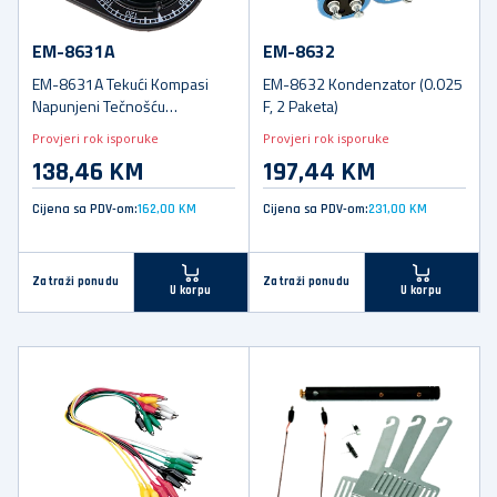
EM-8631A
EM-8632
EM-8631A Tekući Kompasi
EM-8632 Kondenzator (0.025
Napunjeni Tečnošću
F, 2 Paketa)
(Pakovanje od 5)
Provjeri rok isporuke
Provjeri rok isporuke
138,46 KM
197,44 KM
Cijena sa PDV-om:
162,00 KM
Cijena sa PDV-om:
231,00 KM
Zatraži ponudu
Zatraži ponudu
U korpu
U korpu