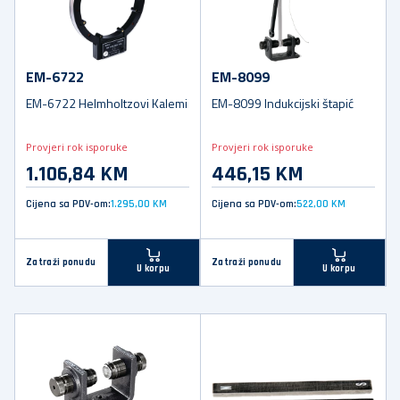
EM-6722
EM-8099
EM-6722 Helmholtzovi Kalemi
EM-8099 Indukcijski štapić
Provjeri rok isporuke
Provjeri rok isporuke
1.106,84 KM
446,15 KM
Cijena sa PDV-om:
1.295,00 KM
Cijena sa PDV-om:
522,00 KM
Zatraži ponudu
Zatraži ponudu
U korpu
U korpu