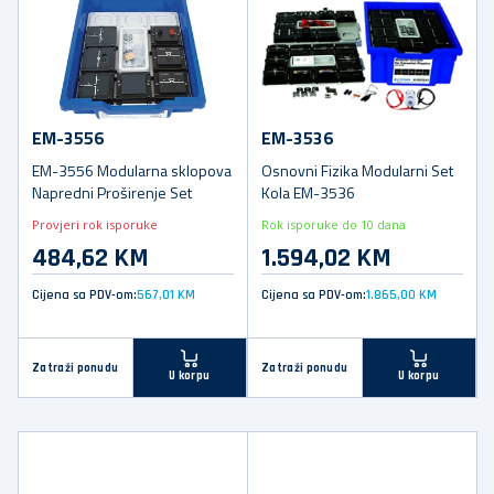
EM-3556
EM-3536
EM-3556 Modularna sklopova
Osnovni Fizika Modularni Set
Napredni Proširenje Set
Kola EM-3536
Provjeri rok isporuke
Rok isporuke do 10 dana
484,62 KM
1.594,02 KM
Cijena sa PDV-om:
567,01 KM
Cijena sa PDV-om:
1.865,00 KM
Zatraži ponudu
Zatraži ponudu
U korpu
U korpu