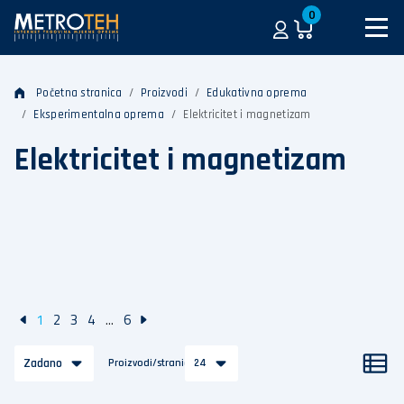
0
Početna stranica
Proizvodi
Edukativna oprema
Eksperimentalna oprema
Elektricitet i magnetizam
Elektricitet i magnetizam
1
2
3
4
...
6
Zadano
Proizvodi/stranica
24