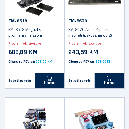
EM-8618
EM-8620
EM-8618 Magnet s
EM-8620 Alnico šipkasti
promjenjivim jazom
magneti (pakovanje od 2)
Provjeri rok isporuke
Provjeri rok isporuke
688,89 KM
243,59 KM
Cijena sa PDV-om:
806,00 KM
Cijena sa PDV-om:
285,00 KM
Zatraži ponudu
Zatraži ponudu
U korpu
U korpu