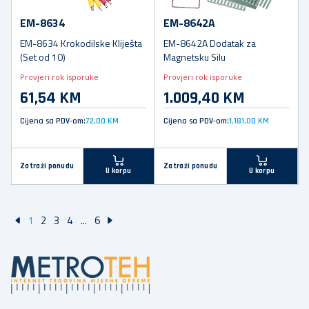
EM-8634
EM-8642A
EM-8634 Krokodilske Kliješta
EM-8642A Dodatak za
(Set od 10)
Magnetsku Silu
Provjeri rok isporuke
Provjeri rok isporuke
61,54 KM
1.009,40 KM
Cijena sa PDV-om:
72,00 KM
Cijena sa PDV-om:
1.181,00 KM
Zatraži ponudu
Zatraži ponudu
U korpu
U korpu
1
2
3
4
...
6