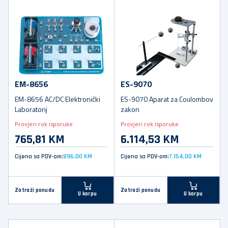
EM-8656
ES-9070
EM-8656 AC/DC Elektronički
ES-9070 Aparat za Coulombov
Laboratorij
zakon
Provjeri rok isporuke
Provjeri rok isporuke
765,81 KM
6.114,53 KM
Cijena sa PDV-om:
896,00 KM
Cijena sa PDV-om:
7.154,00 KM
Zatraži ponudu
Zatraži ponudu
U korpu
U korpu