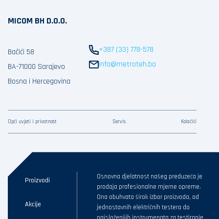
MICOM BH D.O.O.
+387 (33) 778-578
Bačići 58
info@metroteh.ba
BA-71000 Sarajevo
Bosna i Hercegovina
Opći uvjeti i privatnost
Servis
Kolačići
Osnovna djelatnost našeg preduzeća je
Proizvodi
prodaja profesionalne mjerne opreme.
Ona obuhvata širok izbor proizvoda, od
Akcije
jednostavnih električnih testera do
najsloženijih instrumenata za testiranje