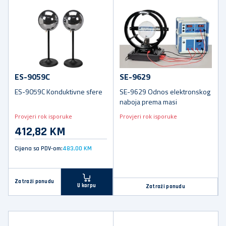
ES-9059C
SE-9629
ES-9059C Konduktivne sfere
SE-9629 Odnos elektronskog
naboja prema masi
Provjeri rok isporuke
Provjeri rok isporuke
412,82 KM
Cijena sa PDV-om:
483,00 KM
Zatraži ponudu
U korpu
Zatraži ponudu