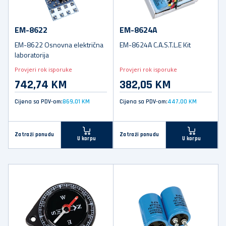
EM-8622
EM-8624A
EM-8622 Osnovna električna
EM-8624A C.A.S.T.L.E Kit
laboratorija
Provjeri rok isporuke
Provjeri rok isporuke
742,74 KM
382,05 KM
Cijena sa PDV-om:
869,01 KM
Cijena sa PDV-om:
447,00 KM
Zatraži ponudu
Zatraži ponudu
U korpu
U korpu