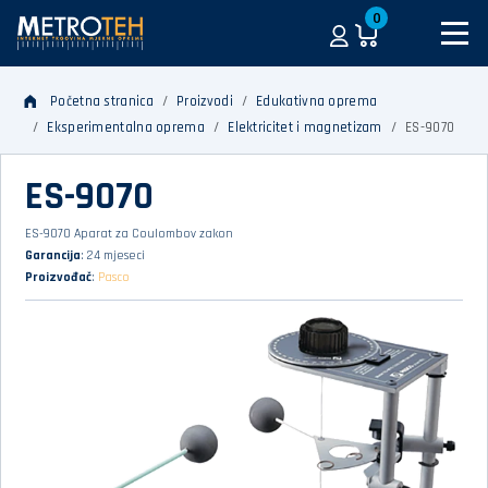
0
Početna stranica
Proizvodi
Edukativna oprema
Eksperimentalna oprema
Elektricitet i magnetizam
ES-9070
ES-9070
ES-9070 Aparat za Coulombov zakon
Garancija
: 24 mjeseci
Proizvođač
:
Pasco