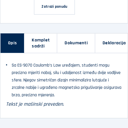
Zatraži ponudu
Komplet
Opis
Dokumenti
Deklaracija
sadrži
Sa ES-9070 Coulomb’s Law uređajem, studenti mogu
precizno mjeriti naboj, silu i udaljenost između dvije vodljive
sfere. Njegov simetričan dizajn minimalizira lutajuće i
zrcalne nabije i ugrađeno magnetsko prigušivanje osigurava
brza, precizna mjerenja.
Tekst je mašinski preveden.