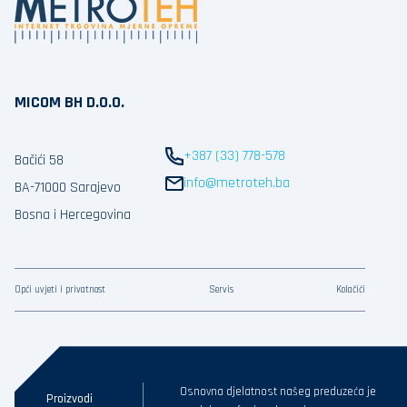
MICOM BH D.O.O.
+387 (33) 778-578
Bačići 58
info@metroteh.ba
BA-71000 Sarajevo
Bosna i Hercegovina
Opći uvjeti i privatnost
Servis
Kolačići
Osnovna djelatnost našeg preduzeća je
Proizvodi