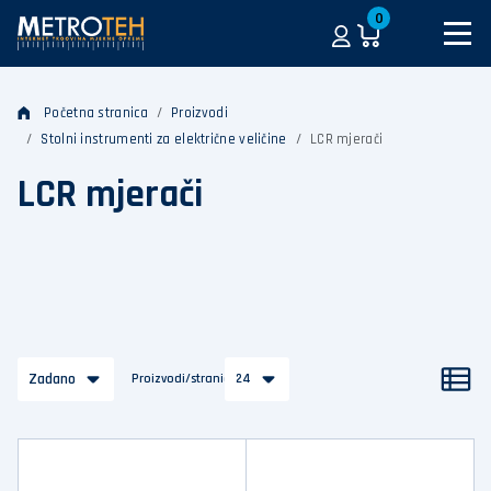
0
Početna stranica
Proizvodi
Stolni instrumenti za električne veličine
LCR mjerači
LCR mjerači
Zadano
Proizvodi/stranica
24