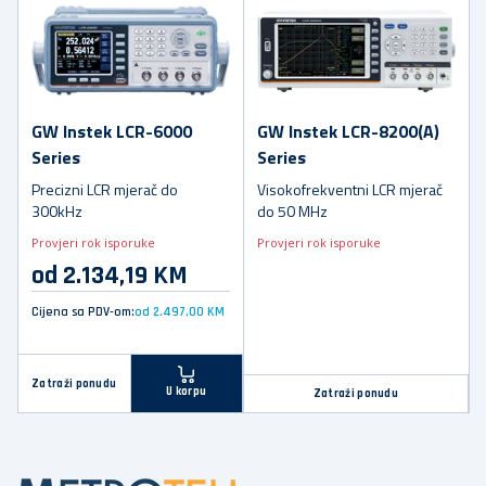
GW Instek LCR-6000
GW Instek LCR-8200(A)
Series
Series
Precizni LCR mjerač do
Visokofrekventni LCR mjerač
300kHz
do 50 MHz
Provjeri rok isporuke
Provjeri rok isporuke
od 2.134,19 KM
Cijena sa PDV-om:
od 2.497,00 KM
Zatraži ponudu
U korpu
Zatraži ponudu