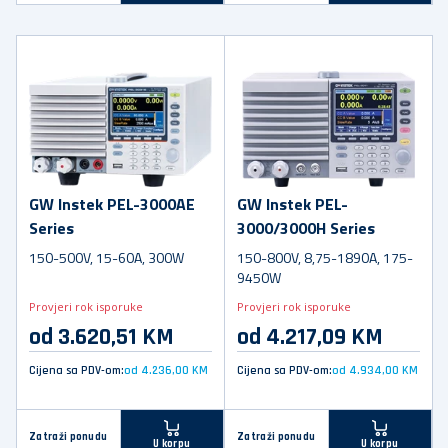
GW Instek PEL-3000AE
GW Instek PEL-
Series
3000/3000H Series
150-500V, 15-60A, 300W
150-800V, 8,75-1890A, 175-
9450W
Provjeri rok isporuke
Provjeri rok isporuke
od 3.620,51 KM
od 4.217,09 KM
Cijena sa PDV-om:
od 4.236,00 KM
Cijena sa PDV-om:
od 4.934,00 KM
Zatraži ponudu
Zatraži ponudu
U korpu
U korpu