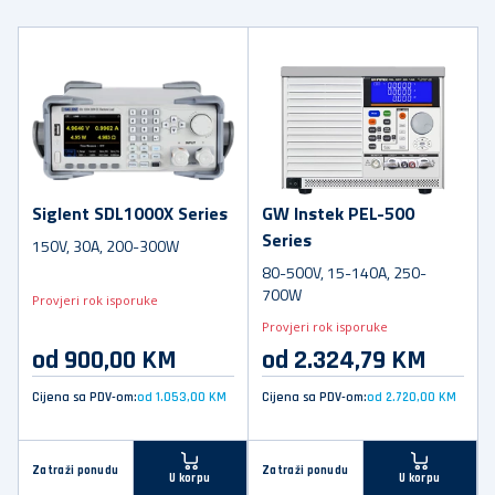
Siglent SDL1000X Series
GW Instek PEL-500
Series
150V, 30A, 200-300W
80-500V, 15-140A, 250-
700W
Provjeri rok isporuke
Provjeri rok isporuke
od 900,00 KM
od 2.324,79 KM
Cijena sa PDV-om:
od 1.053,00 KM
Cijena sa PDV-om:
od 2.720,00 KM
Zatraži ponudu
Zatraži ponudu
U korpu
U korpu