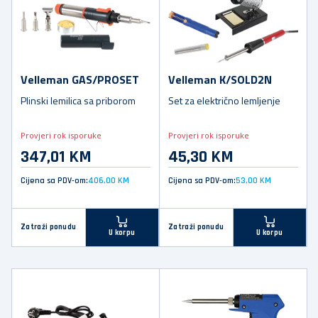
Velleman GAS/PROSET
Velleman K/SOLD2N
Plinski lemilica sa priborom
Set za električno lemljenje
Provjeri rok isporuke
Provjeri rok isporuke
347,01 KM
45,30 KM
Cijena sa PDV-om:
406,00 KM
Cijena sa PDV-om:
53,00 KM
Zatraži ponudu
Zatraži ponudu
U korpu
U korpu