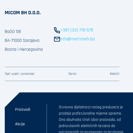
MICOM BH D.O.O.
+387 (33) 778-578
Bačići 58
info@metroteh.ba
BA-71000 Sarajevo
Bosna i Hercegovina
Opći uvjeti i privatnost
Servis
Kolačići
Osnovna djelatnost našeg preduzeća je
Proizvodi
prodaja profesionalne mjerne opreme.
Ona obuhvata širok izbor proizvoda, od
Akcije
jednostavnih električnih testera do
najsloženijih instrumenata za testiranje