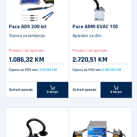
Pace ADS 200 kit
Pace ARM-EVAC 105
Stanica za lemljenje.
Aparator za dim.
Provjeri rok isporuke
Provjeri rok isporuke
1.086,32 KM
2.720,51 KM
Cijena sa PDV-om:
1.270,99 KM
Cijena sa PDV-om:
3.183,00 KM
Zatraži ponudu
Zatraži ponudu
U korpu
U korpu