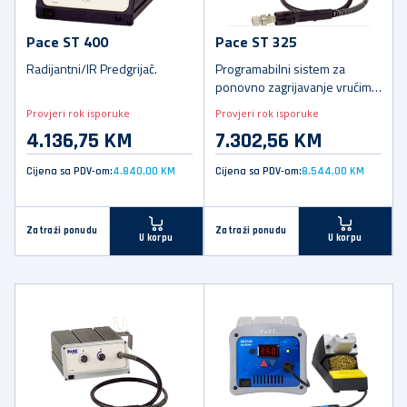
Pace ST 400
Pace ST 325
Radijantni/IR Predgrijač.
Programabilni sistem za
ponovno zagrijavanje vrućim
zrakom.
Provjeri rok isporuke
Provjeri rok isporuke
4.136,75 KM
7.302,56 KM
Cijena sa PDV-om:
4.840,00 KM
Cijena sa PDV-om:
8.544,00 KM
Zatraži ponudu
Zatraži ponudu
U korpu
U korpu