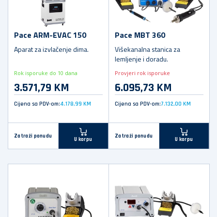
Pace ARM-EVAC 150
Pace MBT 360
Aparat za izvlačenje dima.
Višekanalna stanica za
lemljenje i doradu.
Rok isporuke do 10 dana
Provjeri rok isporuke
3.571,79 KM
6.095,73 KM
Cijena sa PDV-om:
4.178,99 KM
Cijena sa PDV-om:
7.132,00 KM
Zatraži ponudu
Zatraži ponudu
U korpu
U korpu