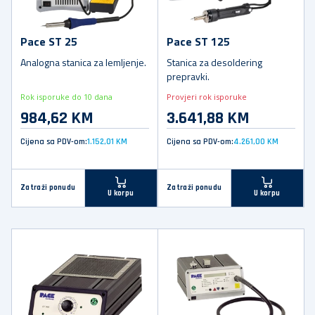
Pace ST 25
Pace ST 125
Analogna stanica za lemljenje.
Stanica za desoldering
prepravki.
Rok isporuke do 10 dana
Provjeri rok isporuke
984,62 KM
3.641,88 KM
Cijena sa PDV-om:
1.152,01 KM
Cijena sa PDV-om:
4.261,00 KM
Zatraži ponudu
Zatraži ponudu
U korpu
U korpu