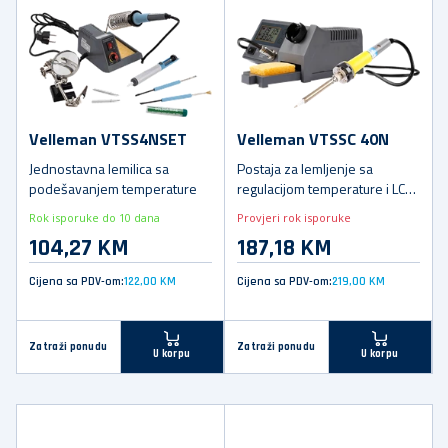
Velleman VTSS4NSET
Velleman VTSSC 40N
Jednostavna lemilica sa
Postaja za lemljenje sa
podešavanjem temperature
regulacijom temperature i LCD
displejom
Rok isporuke do 10 dana
Provjeri rok isporuke
104,27 KM
187,18 KM
Cijena sa PDV-om:
122,00 KM
Cijena sa PDV-om:
219,00 KM
Zatraži ponudu
Zatraži ponudu
U korpu
U korpu