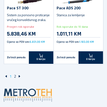
Pace ST 300
Pace ADS 200
Sistem za ponovno proticanje
Stanica za lemljenje
vrućeg konvektivnog zraka.
Provjeri rok isporuke
Rok isporuke do 10 dana
5.838,46 KM
1.011,11 KM
Cijena sa PDV-om:
6.831,00 KM
Cijena sa PDV-om:
1.183,00 KM
Zatraži ponudu
Zatraži ponudu
U korpu
U korpu
1
2