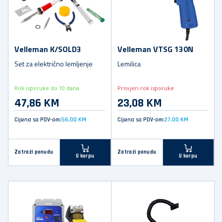
Velleman K/SOLD3
Velleman VTSG 130N
Set za električno lemljenje
Lemilica
Rok isporuke do 10 dana
Provjeri rok isporuke
47,86 KM
23,08 KM
Cijena sa PDV-om:
56,00 KM
Cijena sa PDV-om:
27,00 KM
Zatraži ponudu
Zatraži ponudu
U korpu
U korpu