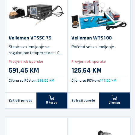
Velleman VTSSC 79
Velleman WTS100
Stanica za lemljenje sa
Početni set za lemljenje
regulacijom temperature i LCD
ekranom, antistatički dizajn
Provjeri rok isporuke
Provjeri rok isporuke
591,45 KM
125,64 KM
Cijena sa PDV-om:
692,00 KM
Cijena sa PDV-om:
147,00 KM
Zatraži ponudu
Zatraži ponudu
U korpu
U korpu