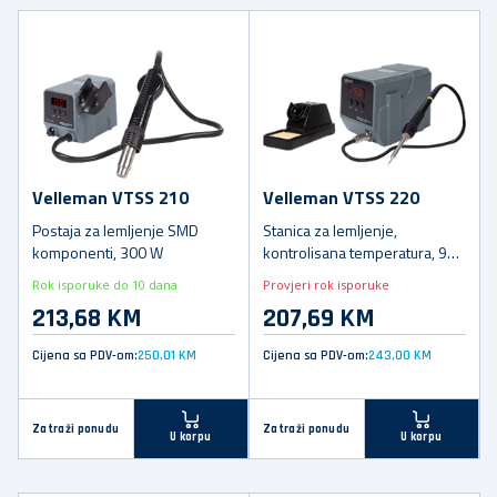
Velleman VTSS 210
Velleman VTSS 220
Postaja za lemljenje SMD
Stanica za lemljenje,
komponenti, 300 W
kontrolisana temperatura, 90
W
Rok isporuke do 10 dana
Provjeri rok isporuke
213,68 KM
207,69 KM
Cijena sa PDV-om:
250,01 KM
Cijena sa PDV-om:
243,00 KM
Zatraži ponudu
Zatraži ponudu
U korpu
U korpu