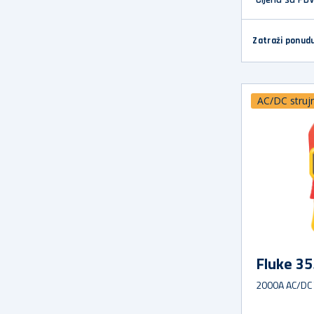
Zatraži ponud
AC/DC strujn
Fluke 35
2000A AC/DC 