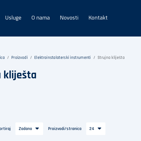
Usluge
O nama
Novosti
Kontakt
ica
Proizvodi
Elektroinstalaterski instrumenti
Strujna kliješta
 kliješta
ortiraj
Zadano
Proizvodi/stranica
24