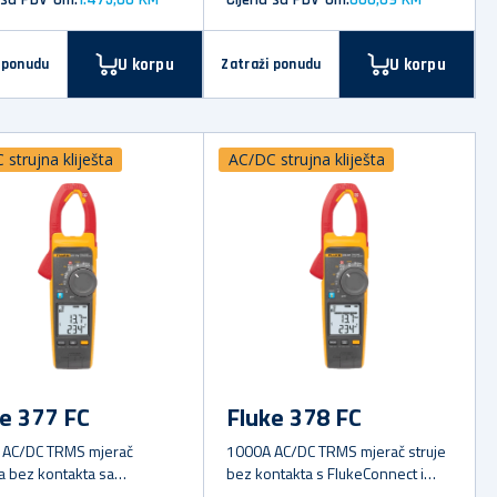
U korpu
U korpu
 ponudu
Zatraži ponudu
strujna kliješta
AC/DC strujna kliješta
e 377 FC
Fluke 378 FC
 AC/DC TRMS mjerač
1000A AC/DC TRMS mjerač struje
 bez kontakta sa
bez kontakta s FlukeConnect i
onnect-om i iFlex 2500A AC
iFlex 2500A AC