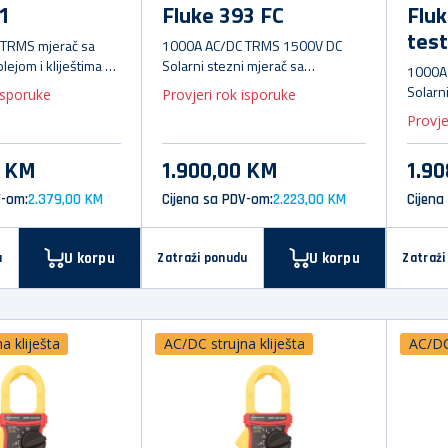
1
Fluke 393 FC
Fluk
test
TRMS mjerač sa
1000A AC/DC TRMS 1500V DC
lejom i kliještima sa
Solarni stezni mjerač sa
1000A
C
FlukeConnect i iFlex 2500A AC
Solarn
isporuke
Provjeri rok isporuke
FlukeC
Provje
3 KM
1.900,00 KM
1.9
V-om:
2.379,00 KM
Cijena sa PDV-om:
2.223,00 KM
Cijena
U korpu
U korpu
u
Zatraži ponudu
Zatraži
a kliješta
AC/DC strujna kliješta
AC/DC 