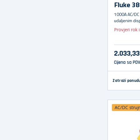
Fluke 38
1000A AC/DC 
udaljenim disp
iFlex 2500A A
Provjeri rok 
2.033,3
Cijena sa PD
Zatraži ponud
AC/DC strujn