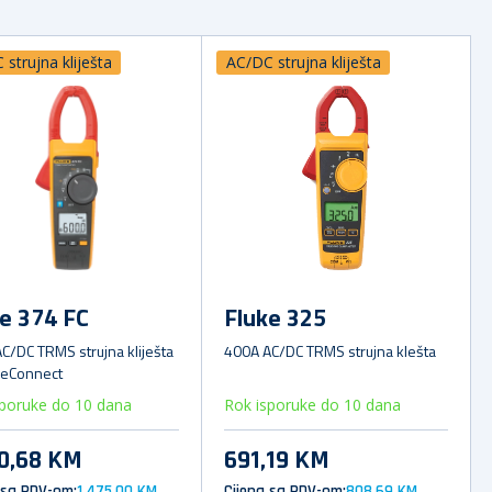
strujna kliješta
AC/DC strujna kliješta
e 374 FC
Fluke 325
C/DC TRMS strujna kliješta
400A AC/DC TRMS strujna klešta
keConnect
sporuke do 10 dana
Rok isporuke do 10 dana
60,68 KM
691,19 KM
 sa PDV-om:
1.475,00 KM
Cijena sa PDV-om:
808,69 KM