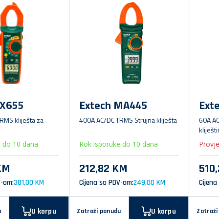
EX655
Extech MA445
Ext
MS kliješta za
400A AC/DC TRMS Strujna kliješta
60A AC
kliješt
e do 10 dana
Rok isporuke do 10 dana
Provje
KM
212,82 KM
510
V-om:
381,00 KM
Cijena sa PDV-om:
249,00 KM
Cijena
U korpu
U korpu
u
Zatraži ponudu
Zatraži