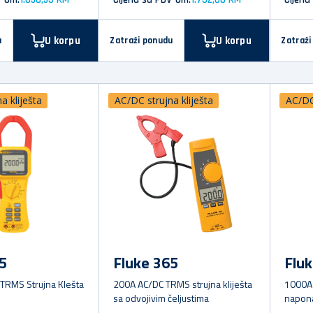
U korpu
U korpu
u
Zatraži ponudu
Zatraži
a kliješta
AC/DC strujna kliješta
AC/DC 
5
Fluke 365
Fluk
TRMS Strujna Klešta
200A AC/DC TRMS strujna kliješta
1000A
sa odvojivim čeljustima
napona
FlukeC