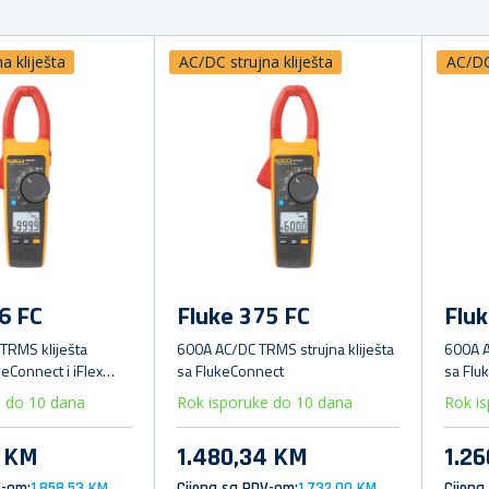
a kliješta
AC/DC strujna kliješta
AC/DC 
6 FC
Fluke 375 FC
Fluk
TRMS kliješta
600A AC/DC TRMS strujna kliješta
600A A
eConnect i iFlex
sa FlukeConnect
sa Flu
e do 10 dana
Rok isporuke do 10 dana
Rok i
9 KM
1.480,34 KM
1.2
V-om:
1.858,53 KM
Cijena sa PDV-om:
1.732,00 KM
Cijena