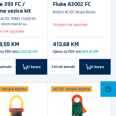
e 393 FC /
Fluke A3002 FC
ne vezice kit
Bežični AC/DC Strujni Modul
 AC/DC TRMS 1500V DC
i stezni mjerač sa
Provjeri rok isporuke
onnect i iFlex 2500A AC
ri rok isporuke
08,55 KM
413,68 KM
 sa PDV-om:
2.233,00 KM
Cijena sa PDV-om:
484,01 KM
U korpu
U korpu
 ponudu
Zatraži ponudu
strujna kliješta
AC/DC strujna kliješta