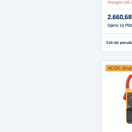
Provjeri rok 
2.660,6
Cijena sa PD
Zatraži ponud
AC/DC strujn