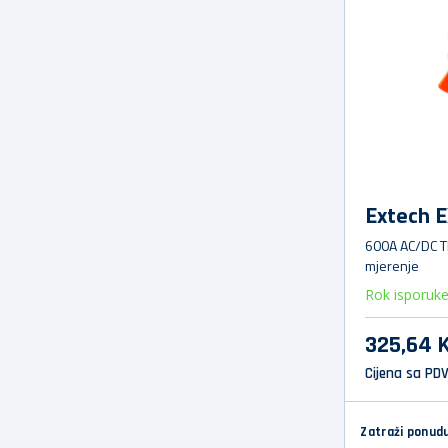
Extech 
600A AC/DC TR
mjerenje
Rok isporuk
325,64 
Cijena sa PD
Zatraži ponud