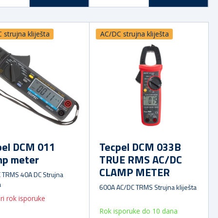
strujna kliješta
AC/DC strujna kliješta
pel DCM 011
Tecpel DCM 033B
mp meter
TRUE RMS AC/DC
CLAMP METER
 TRMS 40A DC Strujna
a
600A AC/DC TRMS Strujna kliješta
ri rok isporuke
Rok isporuke do 10 dana