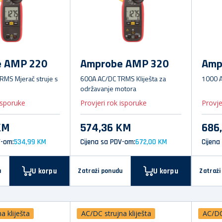
e AMP 220
Amprobe AMP 320
Amp
RMS Mjerač struje s
600A AC/DC TRMS Kliješta za
1000 A
održavanje motora
isporuke
Provjeri rok isporuke
Provje
KM
574,36 KM
686
V-om:
534,99 KM
Cijena sa PDV-om:
672,00 KM
Cijena
U korpu
U korpu
u
Zatraži ponudu
Zatraži
a kliješta
AC/DC strujna kliješta
AC/DC 