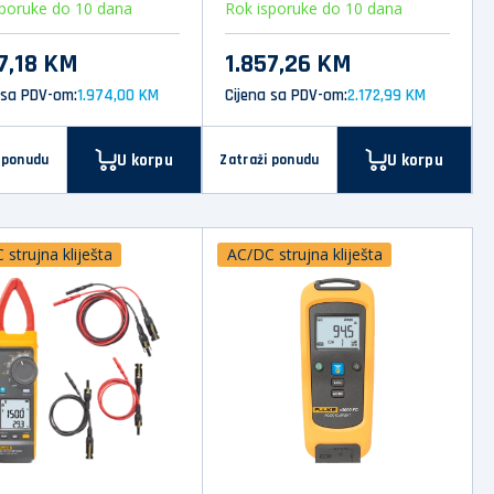
sporuke do 10 dana
Rok isporuke do 10 dana
7,18 KM
1.857,26 KM
 sa PDV-om:
1.974,00 KM
Cijena sa PDV-om:
2.172,99 KM
U korpu
U korpu
 ponudu
Zatraži ponudu
strujna kliješta
AC/DC strujna kliješta