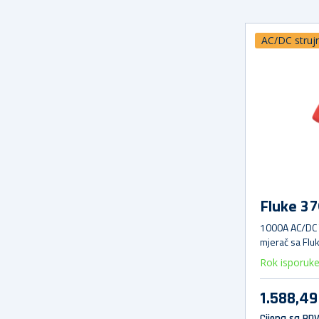
AC/DC strujn
Fluke 37
1000A AC/DC 
mjerač sa Fluk
2500A AC
Rok isporuk
1.588,4
Cijena sa PD