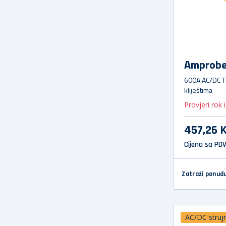
Amprob
600A AC/DC T
kliještima
Provjeri rok 
457,26 
Cijena sa PD
Zatraži ponud
AC/DC strujn