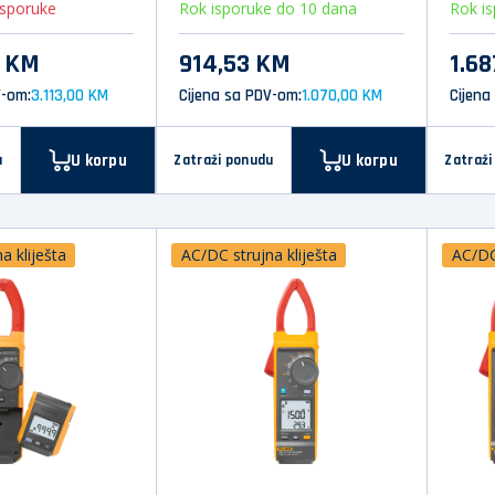
isporuke
Rok isporuke do 10 dana
Rok i
8 KM
914,53 KM
1.68
V-om:
3.113,00 KM
Cijena sa PDV-om:
1.070,00 KM
Cijena
U korpu
U korpu
u
Zatraži ponudu
Zatraži
a kliješta
AC/DC strujna kliješta
AC/DC 