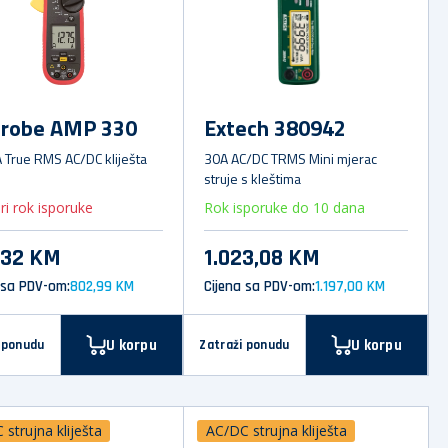
robe AMP 330
Extech 380942
 True RMS AC/DC kliješta
30A AC/DC TRMS Mini mjerac
struje s kleštima
ri rok isporuke
Rok isporuke do 10 dana
,32 KM
1.023,08 KM
 sa PDV-om:
802,99 KM
Cijena sa PDV-om:
1.197,00 KM
U korpu
U korpu
 ponudu
Zatraži ponudu
strujna kliješta
AC/DC strujna kliješta