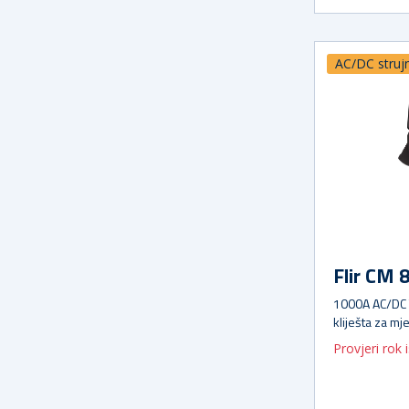
AC/DC strujn
Flir CM 
1000A AC/DC 
kliješta za mj
snage(bežičn
Provjeri rok 