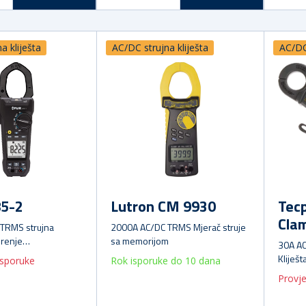
a kliješta
AC/DC strujna kliješta
AC/DC 
85-2
Lutron CM 9930
Tec
Cla
TRMS strujna
2000A AC/DC TRMS Mjerač struje
erenje
sa memorijom
30A AC
a)
Kliješt
isporuke
Rok isporuke do 10 dana
Provje