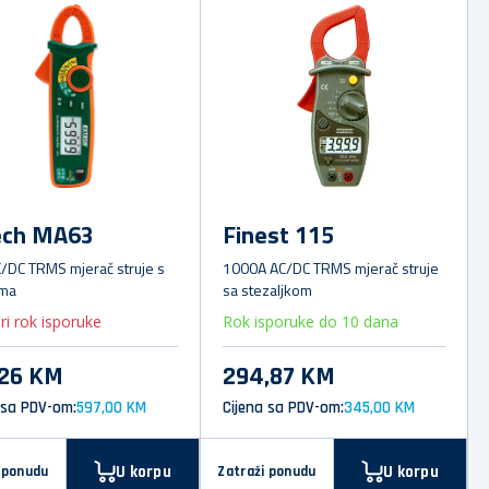
ech MA63
Finest 115
/DC TRMS mjerač struje s
1000A AC/DC TRMS mjerač struje
ima
sa stezaljkom
ri rok isporuke
Rok isporuke do 10 dana
,26 KM
294,87 KM
 sa PDV-om:
597,00 KM
Cijena sa PDV-om:
345,00 KM
U korpu
U korpu
 ponudu
Zatraži ponudu