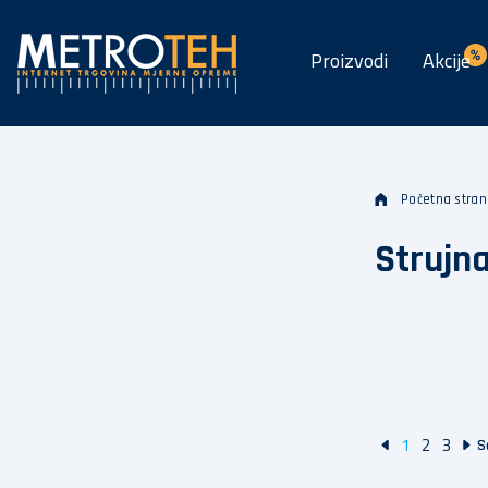
Proizvodi
Akcije
Početna stran
Strujna
1
2
3
S