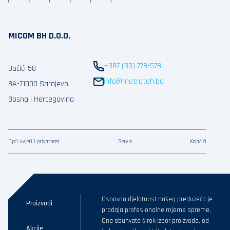
MICOM BH D.O.O.
+387 (33) 778-578
Bačići 58
info@metroteh.ba
BA-71000 Sarajevo
Bosna i Hercegovina
Opći uvjeti i privatnost
Servis
Kolačići
Osnovna djelatnost našeg preduzeća je
Proizvodi
prodaja profesionalne mjerne opreme.
Ona obuhvata širok izbor proizvoda, od
Akcije