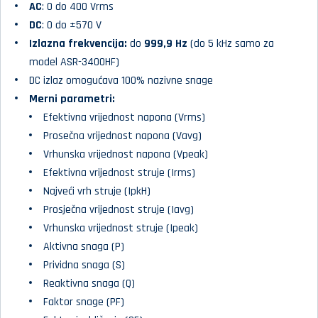
AC
: 0 do 400 Vrms
DC
: 0 do ±570 V
Izlazna frekvencija:
do
999,9 Hz
(do 5 kHz samo za
model ASR-3400HF)
DC izlaz omogućava 100% nazivne snage
Merni parametri:
Efektivna vrijednost napona (Vrms)
Prosečna vrijednost napona (Vavg)
Vrhunska vrijednost napona (Vpeak)
Efektivna vrijednost struje (Irms)
Najveći vrh struje (IpkH)
Prosječna vrijednost struje (Iavg)
Vrhunska vrijednost struje (Ipeak)
Aktivna snaga (P)
Prividna snaga (S)
Reaktivna snaga (Q)
Faktor snage (PF)