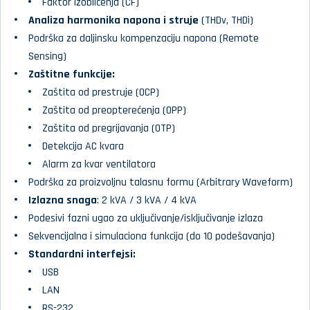
Faktor izobličenja (CF)
Analiza harmonika napona i struje
(THDv, THDi)
Podrška za daljinsku kompenzaciju napona (Remote
Sensing)
Zaštitne funkcije:
Zaštita od prestruje (OCP)
Zaštita od preopterećenja (OPP)
Zaštita od pregrijavanja (OTP)
Detekcija AC kvara
Alarm za kvar ventilatora
Podrška za proizvoljnu talasnu formu (Arbitrary Waveform)
Izlazna snaga
: 2 kVA / 3 kVA / 4 kVA
Podesivi fazni ugao za uključivanje/isključivanje izlaza
Sekvencijalna i simulaciona funkcija (do 10 podešavanja)
Standardni interfejsi:
USB
LAN
RS-232