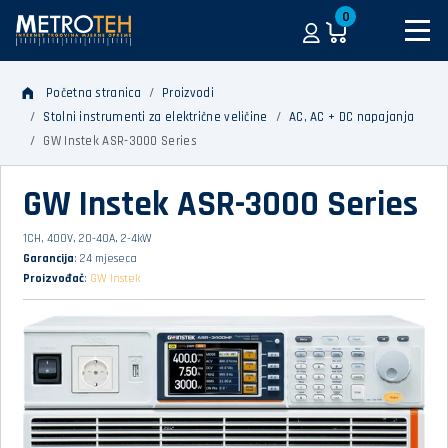
0
Početna stranica
Proizvodi
Stolni instrumenti za električne veličine
AC, AC + DC napajanja
GW Instek ASR-3000 Series
GW Instek ASR-3000 Series
1CH, 400V, 20-40A, 2-4kW
Garancija
: 24 mjeseca
Proizvođač
:
GW Instek