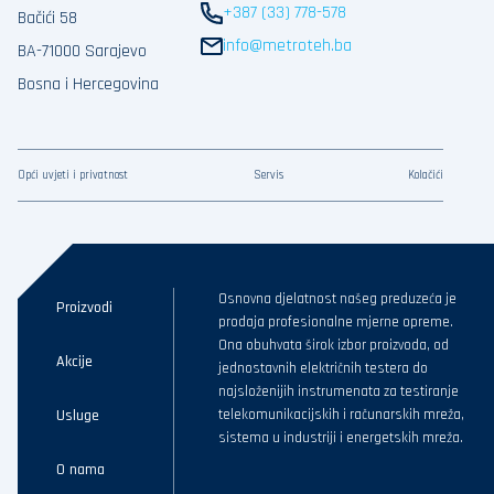
+387 (33) 778-578
Bačići 58
info@metroteh.ba
BA-71000 Sarajevo
Bosna i Hercegovina
Opći uvjeti i privatnost
Servis
Kolačići
Osnovna djelatnost našeg preduzeća je
Proizvodi
prodaja profesionalne mjerne opreme.
Ona obuhvata širok izbor proizvoda, od
Akcije
jednostavnih električnih testera do
najsloženijih instrumenata za testiranje
Usluge
telekomunikacijskih i računarskih mreža,
sistema u industriji i energetskih mreža.
O nama