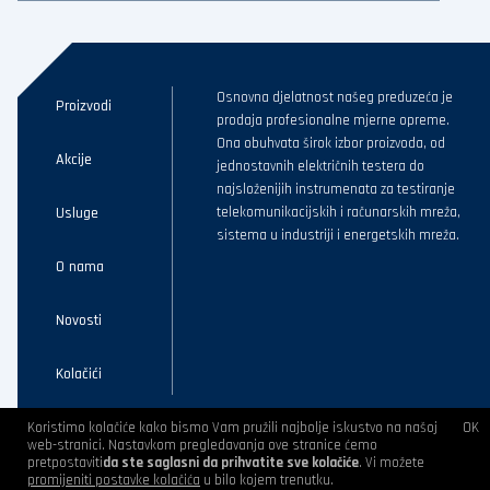
Osnovna djelatnost našeg preduzeća je
Proizvodi
prodaja profesionalne mjerne opreme.
Ona obuhvata širok izbor proizvoda, od
Akcije
jednostavnih električnih testera do
najsloženijih instrumenata za testiranje
Usluge
telekomunikacijskih i računarskih mreža,
sistema u industriji i energetskih mreža.
O nama
Novosti
Kolačići
Koristimo kolačiće kako bismo Vam pružili najbolje iskustvo na našoj
OK
web-stranici. Nastavkom pregledavanja ove stranice ćemo
pretpostaviti
da ste saglasni da prihvatite sve kolačiće
. Vi možete
Website developed by
4WEB d.o.o. | © 2025-2026 - sva prava zadržana
promijeniti postavke kolačića
u bilo kojem trenutku.