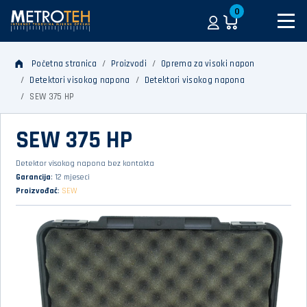
0
Početna stranica
Proizvodi
Oprema za visoki napon
Detektori visokog napona
Detektori visokog napona
SEW 375 HP
SEW 375 HP
Detektor visokog napona bez kontakta
Garancija
: 12 mjeseci
Proizvođač
:
SEW