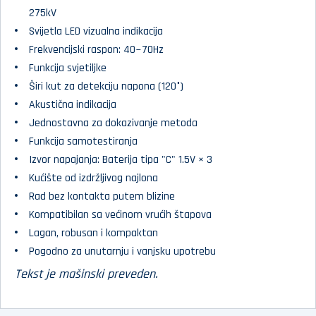
275kV
Svijetla LED vizualna indikacija
Frekvencijski raspon: 40~70Hz
Funkcija svjetiljke
Širi kut za detekciju napona (120°)
Akustična indikacija
Jednostavna za dokazivanje metoda
Funkcija samotestiranja
Izvor napajanja: Baterija tipa "C" 1.5V × 3
Kućište od izdržljivog najlona
Rad bez kontakta putem blizine
Kompatibilan sa većinom vrućih štapova
Lagan, robusan i kompaktan
Pogodno za unutarnju i vanjsku upotrebu
Tekst je mašinski preveden.