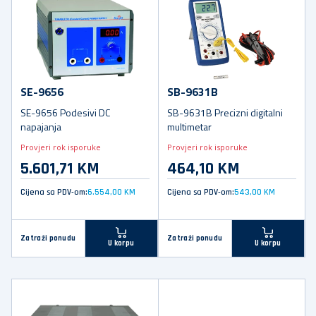
SE-9656
SB-9631B
SE-9656 Podesivi DC
SB-9631B Precizni digitalni
napajanja
multimetar
Provjeri rok isporuke
Provjeri rok isporuke
5.601,71 KM
464,10 KM
Cijena sa PDV-om:
6.554,00 KM
Cijena sa PDV-om:
543,00 KM
Zatraži ponudu
Zatraži ponudu
U korpu
U korpu