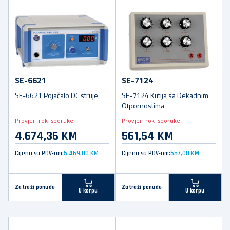
SE-6621
SE-7124
SE-6621 Pojačalo DC struje
SE-7124 Kutija sa Dekadnim
Otpornostima
Provjeri rok isporuke
Provjeri rok isporuke
4.674,36 KM
561,54 KM
Cijena sa PDV-om:
5.469,00 KM
Cijena sa PDV-om:
657,00 KM
Zatraži ponudu
Zatraži ponudu
U korpu
U korpu