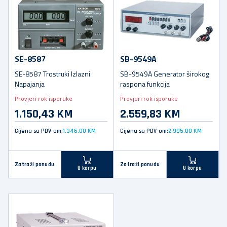
SE-8587
SB-9549A
SE-8587 Trostruki Izlazni
SB-9549A Generator širokog
Napajanja
raspona funkcija
Provjeri rok isporuke
Provjeri rok isporuke
1.150,43 KM
2.559,83 KM
Cijena sa PDV-om:
1.346,00 KM
Cijena sa PDV-om:
2.995,00 KM
Zatraži ponudu
Zatraži ponudu
U korpu
U korpu