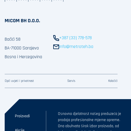
MICOM BH D.O.O.
+387 (33) 778-578
Bačići 58
info@metroteh.ba
BA-71000 Sarajevo
Bosna i Hercegovina
Opći uvjeti i privatnost
Servis
Kolačići
Osnovna djelatnost našeg preduzeća je
Proizvodi
prodaja profesionalne mjerne opreme.
Ona obuhvata širok izbor proizvoda, od
Akcije