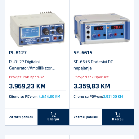
PI-8127
SE-6615
PI-8127 Digitalni
SE-6615 Podesivi DC
Generator/Amplifikator
napajanje
funkcija
Provjeri rok isporuke
Provjeri rok isporuke
3.969,23 KM
3.359,83 KM
Cijena sa PDV-om:
4.644,00 KM
Cijena sa PDV-om:
3.931,00 KM
Zatraži ponudu
Zatraži ponudu
U korpu
U korpu